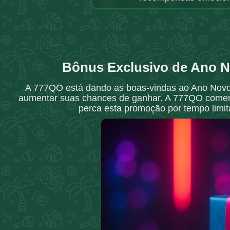
Bônus Exclusivo de Ano 
A 777QO está dando as boas-vindas ao Ano Novo c
aumentar suas chances de ganhar. A 777QO comemo
perca esta promoção por tempo limit