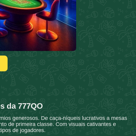
es da 777QO
êmios generosos. De caça-níqueis lucrativos a mesas
nto de primeira classe. Com visuais cativantes e
tipos de jogadores.