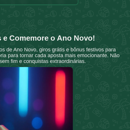
s e Comemore o Ano Novo!
 de Ano Novo, giros grátis e bônus festivos para
ia para tornar cada aposta mais emocionante. Não
em fim e conquistas extraordinárias.