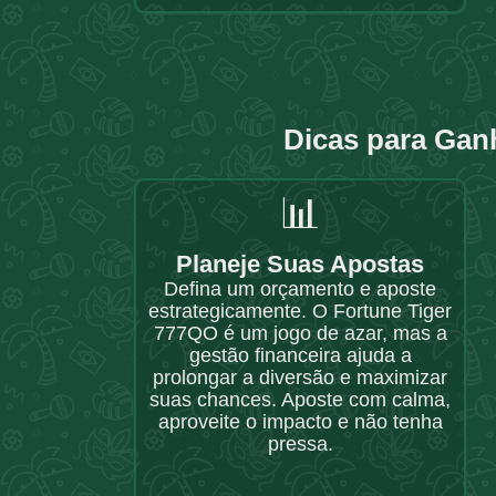
Dicas para Gan
📊
Planeje Suas Apostas
Defina um orçamento e aposte
estrategicamente. O Fortune Tiger
777QO é um jogo de azar, mas a
gestão financeira ajuda a
prolongar a diversão e maximizar
suas chances. Aposte com calma,
aproveite o impacto e não tenha
pressa.