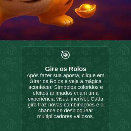
🎯
Gire os Rolos
Após fazer sua aposta, clique em
Girar os Rolos e veja a mágica
acontecer. Símbolos coloridos e
efeitos animados criam uma
experiência visual incrível. Cada
giro traz novas combinações e a
chance de desbloquear
multiplicadores valiosos.