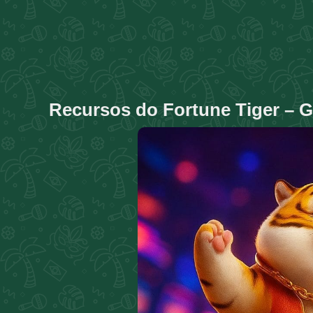
Recursos do Fortune Tiger – G