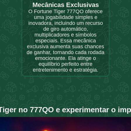
Mecânicas Exclusivas
O Fortune Tiger 777QO oferece
uma jogabilidade simples e
inovadora, incluindo um recurso
de giro automático,
multiplicadores e símbolos
especiais. Essa mecânica
exclusiva aumenta suas chances
de ganhar, tornando cada rodada
emocionante. Ela atinge o
equilíbrio perfeito entre
entretenimento e estratégia.
Tiger no 777QO e experimentar o imp